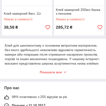
Клей камерний 250мл банка
Клей камерний 8мл, 11г
з пензлем
Немає в наявності
Немає в наявності
38,58
285,72
₴
₴
Клей для шиномонтажу є основним витратним матеріалом,
без якого здебільшого неможливо відновити герметичність
камери або покришки після отримання наскрізних проколів,
порізів та інших механічних пошкоджень. У нашому інтернет-
магазині представлена широка асортиментна низка клейких
складів від відомих виробників за найкращими цінами в
Показати все
Харкові й Україні.
Основні різновиди клею для
шиномонтажу
Про нас
Є великий вибір клейких сумішей для проведення
98% позитивних з 255 відгуків за рік
шиноремонтних робіт. Між собою вони вирізняються
особливостями використання, хімічними властивостями та
Працює з 11.10.2017
різними технічними характеристиками.