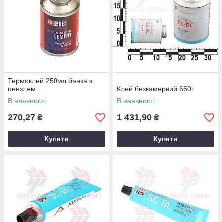
Термоклей 250мл банка з
пензлем
Клей безкамерний 650г
В наявності
В наявності
270,27
1 431,90
₴
₴
Купити
Купити