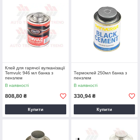
Клей для гарячої вулканізації
Temvulc 946 мл банка з
Термоклей 250мл банка з
пензлем
пензлем
В наявності
В наявності
808,80
330,94
₴
₴
Купити
Купити