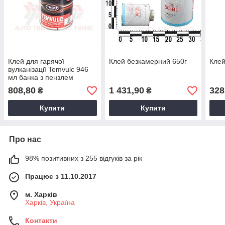
Клей для гарячої
Клей безкамерний 650г
Клей
вулканізації Temvulc 946
мл банка з пензлем
808,80
1 431,90
328
₴
₴
Купити
Купити
Про нас
98% позитивних з 255 відгуків за рік
Працює з 11.10.2017
м. Харків
Харків, Україна
Контакти