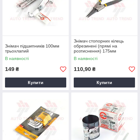
Знімач стопорних кілець
Знімач підшипників 100мм
обрезинені (прямі на
трьохлапий
розтиснення) 175мм
В наявності
В наявності
149
110,90
₴
₴
Купити
Купити