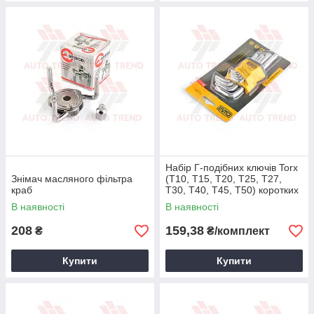
Набір Г-подібних ключів Torx
Знімач масляного фільтра
(Т10, Т15, Т20, Т25, Т27,
краб
Т30, Т40, Т45, Т50) коротких
CrV 9 шт.
В наявності
В наявності
208
159,38
₴
₴/комплект
Купити
Купити