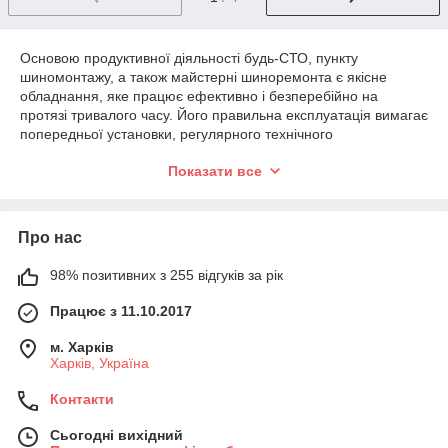
Основою продуктивної діяльності будь-СТО, пункту
шиномонтажу, а також майстерні шиноремонта є якісне
обладнання, яке працює ефективно і безперебійно на
протязі тривалого часу. Його правильна експлуатація вимагає
попередньої установки, регулярного технічного
обслуговування. Продаючи автомобільні пристрої, верстати
Показати все
та інструменти, наша компанія надає повний спектр послуг
по супроводу даного товару.
Ми пропонуємо надійний інструмент для автосервісу, за
Про нас
допомогою якого можна проводити автомобільний ремонт
будь-якої складності. На сайті remont-koles.com.ua наші
фахівці допоможуть розібратися у всьому різноманітті
98% позитивних з 255 відгуків за рік
сучасних шиноремонтных інструментів. Відмінне знання
Працює з 11.10.2017
цього сегмента ринку дозволяє задовольнити нагальні
проблеми широкого кола клієнтів. Наша спеціалізація – це не
м. Харків
тільки продаж, але і установка, наладка та технічне
Харків, Україна
супроводження приладів, які призначені для шиномонтажу та
шиноремонта.
Контакти
Різновиди інструменту для ремонту і
монтажу шин
Сьогодні вихідний