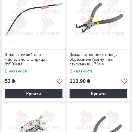
Шланг гнучкий для
Знімач стопорних кілець
мастильного шприца
обрезинені (вигнуті на
8x500мм
стискання) 175мм
(солідолонагнетатель)
В наявності
В наявності
53
110,90
₴
₴
Купити
Купити