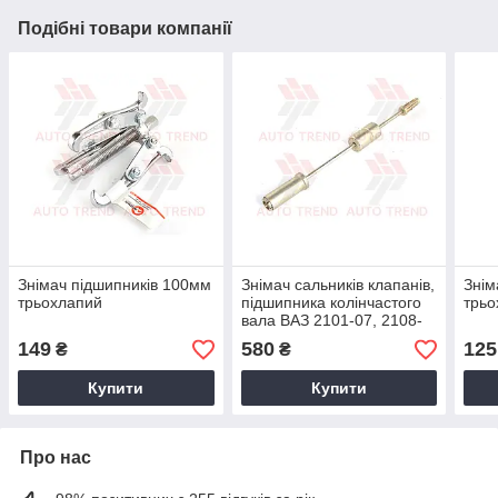
Подібні товари компанії
Знімач підшипників 100мм
Знімач сальників клапанів,
Знім
трьохлапий
підшипника колінчастого
трьо
вала ВАЗ 2101-07, 2108-
99
149
580
125
₴
₴
Купити
Купити
Про нас