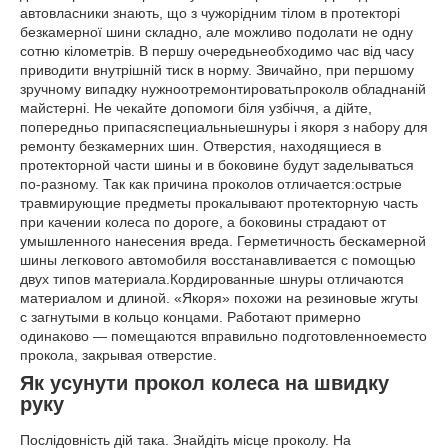
автовласники знають, що з чужорідним тілом в протекторі
безкамерної шини складно, але можливо подолати не одну
сотню кілометрів. В першу очередьнеобходимо час від часу
приводити внутрішній тиск в норму. Звичайно, при першому
зручному випадку нужноотремонтироватьпроколв обладнаній
майстерні. Не чекайте допомоги біля узбіччя, а дійте,
попередньо припасяспециальныешнуры і якоря з набору для
ремонту безкамерних шин. Отверстия, находящиеся в
протекторной части шины и в боковине будут заделываться
по-разному. Так как причина проколов отличается:острые
травмирующие предметы прокалывают протекторную часть
при качении колеса по дороге, а боковины страдают от
умышленного нанесения вреда. Герметичность бескамерной
шины легкового автомобиля восстанавливается с помощью
двух типов материала.Кордированные шнуры отличаются
материалом и длиной. «Якоря» похожи на резиновые жгуты
с загнутыми в кольцо концами. Работают примерно
одинаково — помещаются вправильно подготовленноеместо
прокола, закрывая отверстие.
Як усунути прокол колеса на швидку
руку
Послідовність дій така. Знайдіть місце проколу. На