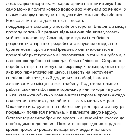
локалізацію отвори вкаже характерний шиплячий звук.Так
само можна полити колесо водою або мильним розчином. У
цьому випадку проступить надувшийся мильна бульбашка.
Колесо знімати не доведеться – досить
поддомкратитьмашину з потрібної сторони. Видаліть з місця
проколу колючий предмет, відзначаючи під яким угломон
увійшов в покришку. Саме під цим кутом і необхідно
розробляти отвір і ще: розробляйте існуючий отвір, а не
бурите нове поруч з ним.Предмет, який знаходиться в
проколі уберитекусачками і пасатижами з тонкими губами, з
нанесеною дрібною сіткою для більшої чіпкості. Старанно
обробіть отвір, не шкодуючи покришку, чтобыпродетьв отвір
якір або герметизуючий шнур. Нанесіть на інструмент
спеціальний клей, який додається в наборі, і змажте
зачиниваемые місця на всю глибину. Подготовительные
работы окончены.Вставьте корд-шнур или «якорь» в ушко
шила, смажьте обильно клеем-активатором и продвиньтедо
появления хвостика длиной пять – семь миллиметров.
Отклоните инструмент на небольшой угол, при этом внутри
покрышки появится петелька, и извлеките шнур наружу.
Остаток герметикаобрежьте вровень и накачайте колесо до
необходимого давления. Помните, повреждение корда во
время прокола чревато попаданием воды и началом
коррозии металла, что грозит расслоением резины и