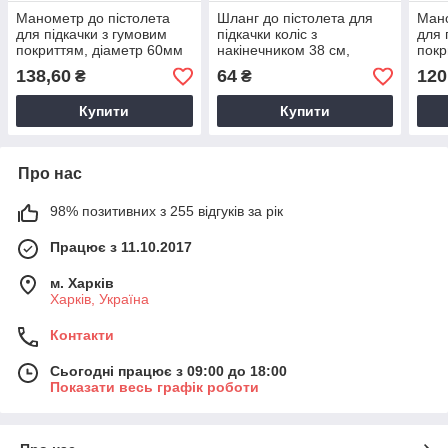
Манометр до пістолета
Шланг до пістолета для
Мано
для підкачки з гумовим
підкачки коліс з
для 
покриттям, діаметр 60мм
накінечником 38 см,
покр
латунь/метал., різьба 1/4
резь
138,60
64
120
₴
₴
Купити
Купити
Про нас
98% позитивних з 255 відгуків за рік
Працює з 11.10.2017
м. Харків
Харків, Україна
Контакти
Сьогодні працює з 09:00 до 18:00
Показати весь графік роботи