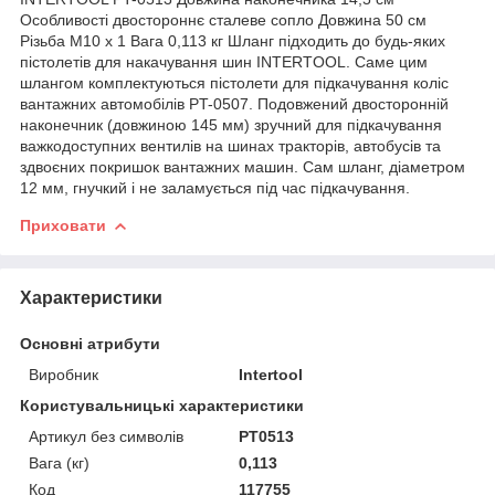
Особливості двостороннє сталеве сопло Довжина 50 см
Різьба М10 х 1 Вага 0,113 кг Шланг підходить до будь-яких
пістолетів для накачування шин INTERTOOL. Саме цим
шлангом комплектуються пістолети для підкачування коліс
вантажних автомобілів PT-0507. Подовжений двосторонній
наконечник (довжиною 145 мм) зручний для підкачування
важкодоступних вентилів на шинах тракторів, автобусів та
здвоєних покришок вантажних машин. Сам шланг, діаметром
12 мм, гнучкий і не заламується під час підкачування.
Приховати
Характеристики
Основні атрибути
Виробник
Intertool
Користувальницькі характеристики
Артикул без символів
PT0513
Вага (кг)
0,113
Код
117755