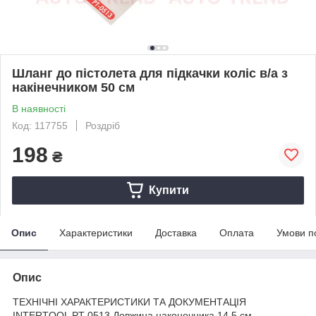
Шланг до пістолета для підкачки коліс в/а з
накінечником 50 см
В наявності
Код: 117755
Роздріб
198
₴
Купити
Опис
Характеристики
Доставка
Оплата
Умови п
Опис
ТЕХНІЧНІ ХАРАКТЕРИСТИКИ ТА ДОКУМЕНТАЦІЯ
INTERTOOL PT-0513 Довжина наконечника 14,5 см