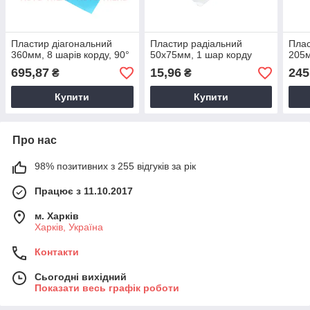
Пластир діагональний
Пластир радiальний
Плас
360мм, 8 шарів корду, 90°
50х75мм, 1 шар корду
205м
695,87
15,96
245
₴
₴
Купити
Купити
Про нас
98% позитивних з 255 відгуків за рік
Працює з 11.10.2017
м. Харків
Харків, Україна
Контакти
Сьогодні вихідний
Показати весь графік роботи