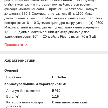
стійки з монтажним інструментом здійснюється вручну,
фіксація монтажної лапи — притискним важелем. Напруга
живлення: 380 В Споживана потужність (Вт): 1100 Макс
діаметр колеса (мм): 960 Макс ширина колеса (мм): 305 Тиск
повітря (атм): 8 - 10 Зусилля циліндра викручування (кг): 2500
Максимальний діаметр дисків під час затискання зсередини:
12" - 23" дюйма Максимальний діаметр дисків під час
затискання зовні: 10" — 20 дюймів Рівень шуму: 70 ± 3 дБ
Приховати
Характеристики
Основні
Виробник
Hi Better
Користувальницькі характеристики
Артикул без символів
BP10
Вага (кг)
1,16
Категорія номенклатри
Стіни шиномонтажні
для сайту