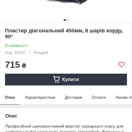
Пластир діагональний 450мм, 8 шарів корду,
90°
В наявності
Код: 92537
Роздріб
715
₴
Купити
Опис
Характеристики
Доставка
Оплата
Умови п
Опис
Професійний шиномонтажний верстат середнього класу для
розбирання більшості коліс легкових автомобілів. Відведення