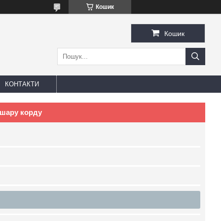
Кошик
Кошик
КОНТАКТИ
 шару корду