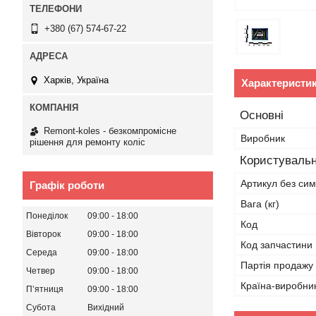
+380 (67) 574-67-22
Харків, Україна
Характеристи
Основні
Remont-koles - безкомпромісне
Виробник
рішення для ремонту коліс
Користувальн
Артикул без сим
Графік роботи
Вага (кг)
Понеділок
09:00
18:00
Код
Вівторок
09:00
18:00
Код запчастини
Середа
09:00
18:00
Партія продажу
Четвер
09:00
18:00
Країна-виробни
Пʼятниця
09:00
18:00
Субота
Вихідний