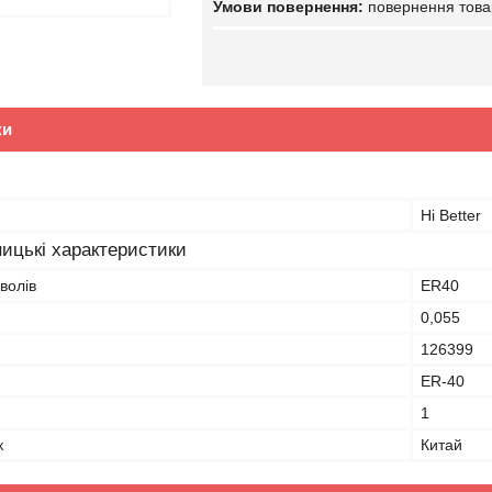
повернення това
ки
Hi Better
ицькі характеристики
волів
ER40
0,055
126399
ER-40
1
к
Китай