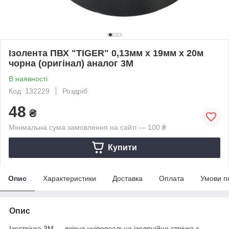
Ізолента ПВХ "TIGER" 0,13мм х 19мм х 20м
чорна (оригінал) аналог 3М
В наявності
Код: 132229
Роздріб
48
₴
Мінімальна сума замовлення на сайті — 100 ₴
Купити
Опис
Характеристики
Доставка
Оплата
Умови п
Опис
Ізострічка 3М — якісна універсальна ізоляційна стрічка з