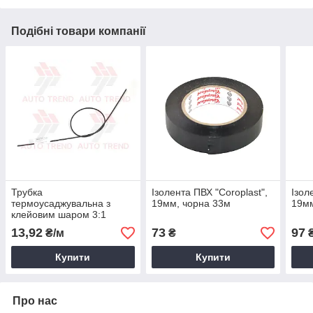
Подібні товари компанії
Трубка
Ізолента ПВХ "Coroplast",
Ізол
термоусаджувальна з
19мм, чорна 33м
19мм
клейовим шаром 3:1
чорна 3,2/1,0мм 1м
13,92
73
97
₴/м
₴
Купити
Купити
Про нас