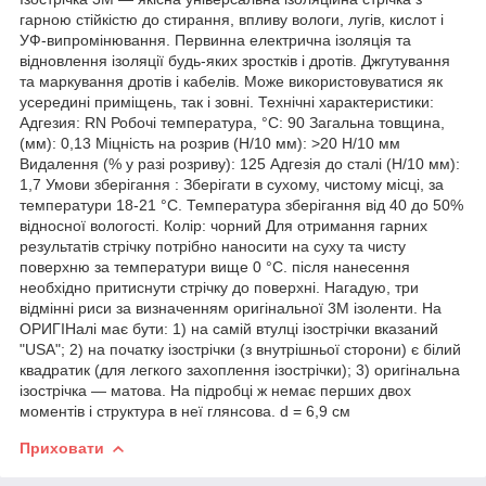
гарною стійкістю до стирання, впливу вологи, лугів, кислот і
УФ-випромінювання. Первинна електрична ізоляція та
відновлення ізоляції будь-яких зростків і дротів. Джгутування
та маркування дротів і кабелів. Може використовуватися як
усередині приміщень, так і зовні. Технічні характеристики:
Адгезия: RN Робочі температура, °C: 90 Загальна товщина,
(мм): 0,13 Міцність на розрив (Н/10 мм): >20 Н/10 мм
Видалення (% у разі розриву): 125 Адгезія до сталі (Н/10 мм):
1,7 Умови зберігання : Зберігати в сухому, чистому місці, за
температури 18-21 °C. Температура зберігання від 40 до 50%
відносної вологості. Колір: чорний Для отримання гарних
результатів стрічку потрібно наносити на суху та чисту
поверхню за температури вище 0 °C. після нанесення
необхідно притиснути стрічку до поверхні. Нагадую, три
відмінні риси за визначенням оригінальної 3М ізоленти. На
ОРИГІНалі має бути: 1) на самій втулці ізострічки вказаний
"USA"; 2) на початку ізострічки (з внутрішньої сторони) є білий
квадратик (для легкого захоплення ізострічки); 3) оригінальна
ізострічка — матова. На підробці ж немає перших двох
моментів і структура в неї глянсова. d = 6,9 см
Приховати