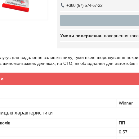
+380 (67) 574-67-22
повернення това
угує для видалення залишків пилу, гуми після шорсткування покриш
а шиномонтажних ділянках, на СТО, як обладнання для автолюбів і 
ки
Winner
ицькі характеристики
волів
ПП
0,57