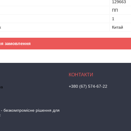
129663
ПП
1
к
Китай
ля замовлення
+380 (67) 574-67-22
на
 - безкомпромісне рішення для
с