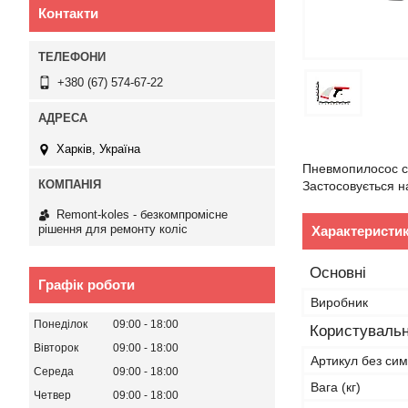
Контакти
+380 (67) 574-67-22
Харків, Україна
Пневмопилосос сл
Застосовується н
Remont-koles - безкомпромісне
рішення для ремонту коліс
Характеристи
Основні
Графік роботи
Виробник
Понеділок
09:00
18:00
Користувальн
Вівторок
09:00
18:00
Артикул без сим
Середа
09:00
18:00
Вага (кг)
Четвер
09:00
18:00