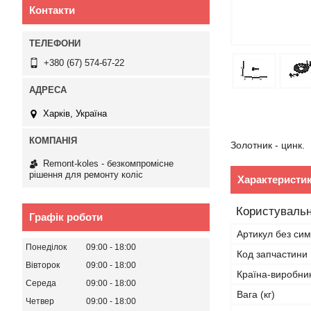
Контакти
+380 (67) 574-67-22
Харків, Україна
Золотник - цинк.
Remont-koles - безкомпромісне
рішення для ремонту коліс
Характеристи
Користувальн
Графік роботи
Артикул без сим
Понеділок
09:00
18:00
Код запчастини
Вівторок
09:00
18:00
Країна-виробни
Середа
09:00
18:00
Вага (кг)
Четвер
09:00
18:00