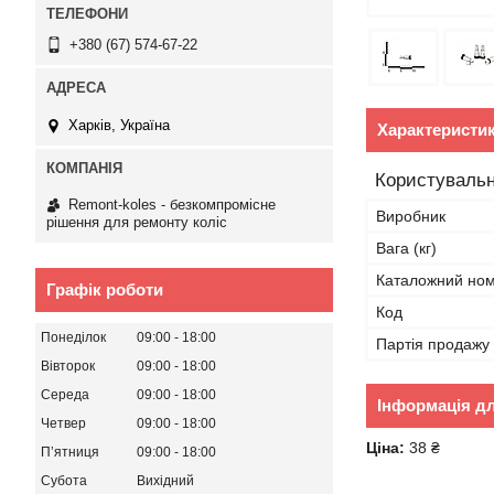
+380 (67) 574-67-22
Харків, Україна
Характеристи
Користувальн
Remont-koles - безкомпромісне
Виробник
рішення для ремонту коліс
Вага (кг)
Каталожний но
Графік роботи
Код
Понеділок
09:00
18:00
Партія продажу
Вівторок
09:00
18:00
Середа
09:00
18:00
Інформація д
Четвер
09:00
18:00
Ціна:
38 ₴
Пʼятниця
09:00
18:00
Субота
Вихідний