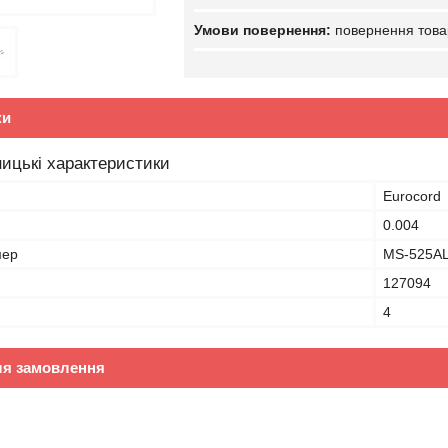
повернення това
ки
ицькі характеристики
Eurocord
0.004
мер
MS-525AL
127094
4
ля замовлення