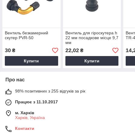
Вентиль безкамерний
Вентиль для гіроскутера h
Вент
скутер PVR-50
22 мм посадкове місце 9,7
TR-
мм
30
22,02
14,
₴
₴
Купити
Купити
Про нас
98% позитивних з 255 відгуків за рік
Працює з 11.10.2017
м. Харків
Харків, Україна
Контакти