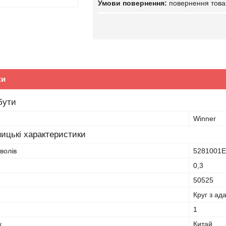
повернення това
ки
бути
Winner
ицькі характеристики
волів
5281001
0,3
50525
Круг з ад
1
к
Китай