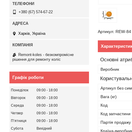
+380 (67) 574-67-22
Артикул: REW-84
Харків, Україна
Характеристи
Remont-koles - безкомпромісне
Основні атри
рішення для ремонту коліс
Виробник
Графік роботи
Користувальн
Артикул без сим
Понеділок
09:00
18:00
Вага (кг)
Вівторок
09:00
18:00
Код
Середа
09:00
18:00
Четвер
09:00
18:00
Код запчастини
Пʼятниця
09:00
18:00
Партія продажу
Субота
Вихідний
Країна-виробни