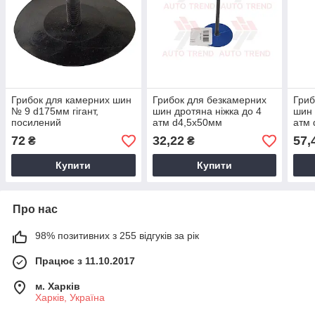
Грибок для камерних шин
Грибок для безкамерних
Гриб
№ 9 d175мм гiгант,
шин дротяна ніжка до 4
шин 
посилений
атм d4,5х50мм
атм
72
32,22
57,
₴
₴
Купити
Купити
Про нас
98% позитивних з 255 відгуків за рік
Працює з 11.10.2017
м. Харків
Харків, Україна