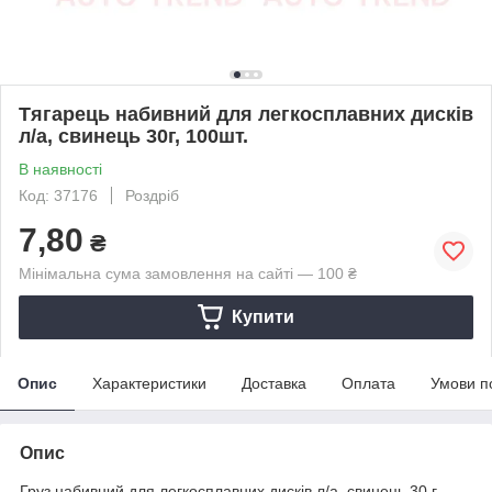
Тягарець набивний для легкосплавних дискiв
л/а, свинець 30г, 100шт.
В наявності
Код: 37176
Роздріб
7,80
₴
Мінімальна сума замовлення на сайті — 100 ₴
Купити
Опис
Характеристики
Доставка
Оплата
Умови п
Опис
Груз набивний для легкосплавних дисків л/а, свинець 30 г