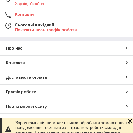
Харків, Україна
Контакти
Сьогодні вихідний
Показати весь графік роботи
Про нас
Контакти
Доставка та оплата
Графік роботи
Повна версія сайту
Сайт створено на маркетплейсі
Prom.ua
Зараз компанія не може швидко обробляти замовлення та
повідомлення, оскільки за її графіком роботи сьогодні
вихідний. Ваша заявка буде оброблена в найближчий