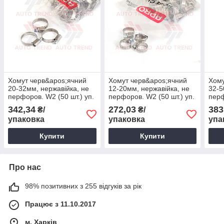
Хомут черв&apos;ячний
Хомут черв&apos;ячний
Хому
20-32мм, нержавійка, не
12-20мм, нержавійка, не
32-5
перфоров. W2 (50 шт.) уп.
перфоров. W2 (50 шт.) уп.
перф
342,34
272,03
383
₴/
₴/
упаковка
упаковка
упа
Купити
Купити
Про нас
98% позитивних з 255 відгуків за рік
Працює з 11.10.2017
м. Харків