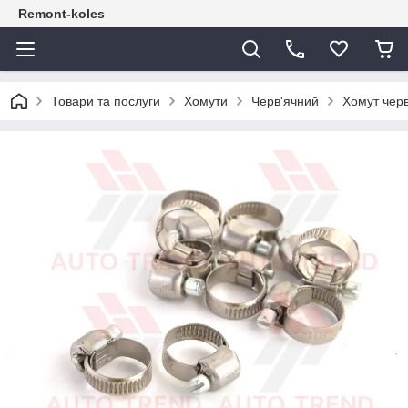
Remont-koles
Товари та послуги
Хомути
Черв'ячний
Хомут чер