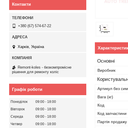
Контакти
+380 (67) 574-67-22
Харків, Україна
Характеристи
Основні
Remont-koles - безкомпромісне
Виробник
рішення для ремонту коліс
Користувальн
Артикул без сим
Графік роботи
Вага (кг)
Понеділок
09:00
18:00
Код
Вівторок
09:00
18:00
Код запчастини
Середа
09:00
18:00
Партія продажу
Четвер
09:00
18:00