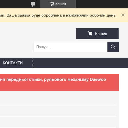
Кошик
дний. Ваша заявка буде оброблена в найближчий робочий день.
Кошик
КОНТАКТИ
ння передньої стійки, рульового механізму Daewoo