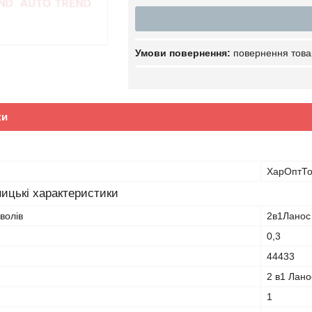
повернення това
ки
ХарОптТо
ицькі характеристики
волів
2в1Ланос
0,3
44433
2 в1 Лано
1