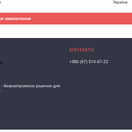
к
Україна
ля замовлення
+380 (67) 574-67-22
на
 - безкомпромісне рішення для
с