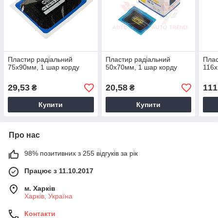
Пластир радiальний
Пластир радiальний
Плас
75х90мм, 1 шар корду
50х70мм, 1 шар корду
116х
29,53
20,58
111
₴
₴
Купити
Купити
Про нас
98% позитивних з 255 відгуків за рік
Працює з 11.10.2017
м. Харків
Харків, Україна
Контакти