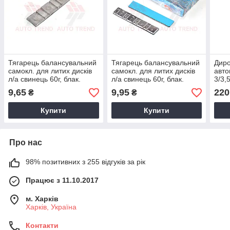
Тягарець балансувальний
Тягарець балансувальний
Диро
самокл. для литих дискiв
самокл. для литих дисків
авто
л/а свинець 60г, блак.
л/а свинець 60г, блак.
3/3,
скотч, 20шт.
скотч, сіра основа,
9,65
9,95
220
₴
₴
Преміум
Купити
Купити
Про нас
98% позитивних з 255 відгуків за рік
Працює з 11.10.2017
м. Харків
Харків, Україна
Контакти