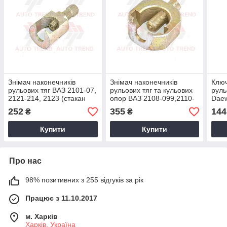
Знімач наконечників
Знімач наконечників
Клю
рульових тяг ВАЗ 2101-07,
рульових тяг та кульових
руль
2121-214, 2123 (стакан
опор ВАЗ 2108-099,2110-
Daew
малий)
12, 2170
41м
252
355
144
₴
₴
Купити
Купити
Про нас
98% позитивних з 255 відгуків за рік
Працює з 11.10.2017
м. Харків
Харків, Україна