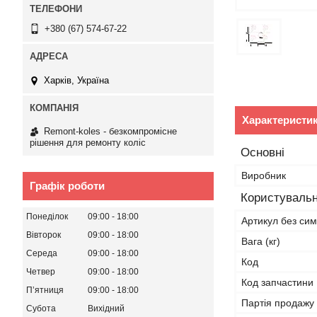
+380 (67) 574-67-22
Харків, Україна
Характеристи
Remont-koles - безкомпромісне
рішення для ремонту коліс
Основні
Виробник
Графік роботи
Користувальн
Понеділок
09:00
18:00
Артикул без сим
Вівторок
09:00
18:00
Вага (кг)
Середа
09:00
18:00
Код
Четвер
09:00
18:00
Код запчастини
Пʼятниця
09:00
18:00
Партія продажу
Субота
Вихідний