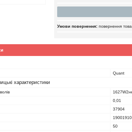
повернення това
ки
Quant
ицькі характеристики
волів
1627W2н
0,01
37904
19001910
50