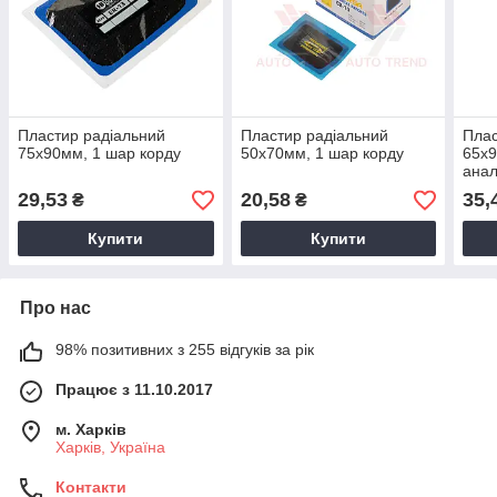
Пластир радiальний
Пластир радiальний
Плас
75х90мм, 1 шар корду
50х70мм, 1 шар корду
65х9
анал
29,53
20,58
35,
₴
₴
Купити
Купити
Про нас
98% позитивних з 255 відгуків за рік
Працює з 11.10.2017
м. Харків
Харків, Україна
Контакти