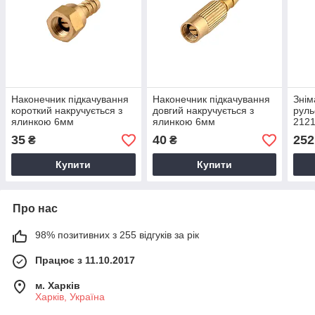
Наконечник підкачування
Наконечник підкачування
Знім
короткий накручується з
довгий накручується з
руль
ялинкою 6мм
ялинкою 6мм
2121
мал
35
40
252
₴
₴
Купити
Купити
Про нас
98% позитивних з 255 відгуків за рік
Працює з 11.10.2017
м. Харків
Харків, Україна