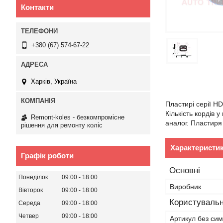
Контакти
+380 (67) 574-67-22
Харків, Україна
Пластирі серії HD
Кількість кордів 
Remont-koles - безкомпромісне
аналог. Пластиря
рішення для ремонту коліс
Характеристи
Графік роботи
Основні
Понеділок
09:00
18:00
Виробник
Вівторок
09:00
18:00
Користувальн
Середа
09:00
18:00
Четвер
09:00
18:00
Артикул без сим