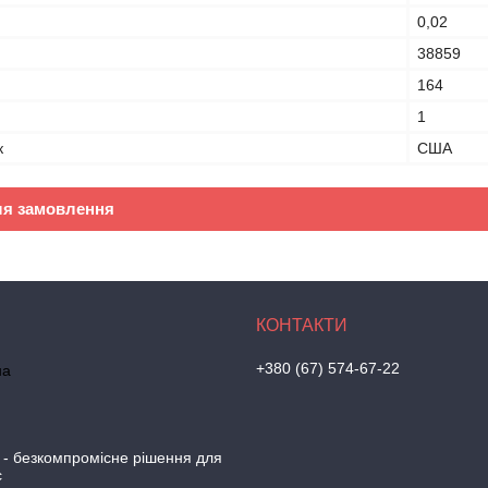
0,02
38859
164
1
к
США
ля замовлення
+380 (67) 574-67-22
на
 - безкомпромісне рішення для
с