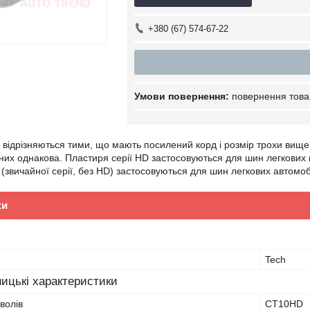
+380 (67) 574-67-22
повернення това
 відрізняються тими, що мають посилений корд і розмір трохи вище, н
у них однакова. Пластиря серії HD застосовуються для шин легкових 
 (звичайної серії, без HD) застосовуються для шин легкових автомо
ки
Tech
ицькі характеристики
волів
СТ10HD