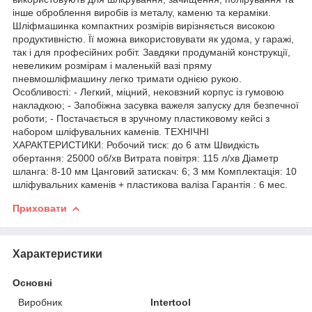
інше оброблення виробів із металу, каменю та кераміки.
Шліфмашинка компактних розмірів вирізняється високою
продуктивністю. Її можна використовувати як удома, у гаражі,
так і для професійних робіт. Завдяки продуманій конструкції,
невеликим розмірам і маленькій вазі пряму
пневмошліфмашину легко тримати однією рукою.
Особливості: - Легкий, міцний, нековзний корпус із гумовою
накладкою; - Запобіжна засувка важеля запуску для безпечної
роботи; - Постачається в зручному пластиковому кейсі з
набором шліфувальних каменів. ТЕХНІЧНІ
ХАРАКТЕРИСТИКИ: Робочий тиск: до 6 атм Швидкість
обертання: 25000 об/хв Витрата повітря: 115 л/хв Діаметр
шланга: 8-10 мм Цанговий затискач: 6; 3 мм Комплектація: 10
шліфувальних каменів + пластикова валіза Гарантія : 6 мес.
Приховати
Характеристики
Основні
Виробник
Intertool