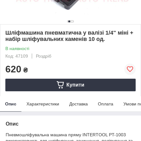
Шліфмашина пневматична у валізі 1/4" міні +
набір шліфувальних каменів 10 од.
В наявності
Код: 47109
Роздріб
620
₴
Купити
Опис
Характеристики
Доставка
Оплата
Умови п
Опис
Пневмошліфувальна машина пряму INTERTOOL PT-1003
використовують для шліфування, зачищення, полірування та