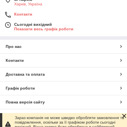
Харків, Україна
Контакти
Сьогодні вихідний
Показати весь графік роботи
Про нас
Контакти
Доставка та оплата
Графік роботи
Повна версія сайту
Сайт створено на маркетплейсі
Prom.ua
Зараз компанія не може швидко обробляти замовлення та
повідомлення, оскільки за її графіком роботи сьогодні
вихідний. Ваша заявка буде оброблена в найближчий