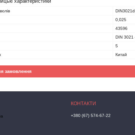
ицькі характеристики
волів
DIN3021d
0,025
43596
DIN 3021
5
к
Китай
ля замовлення
+380 (67) 574-67-22
на