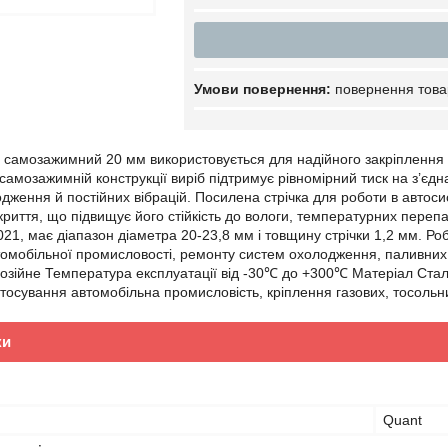
повернення това
самозажимний 20 мм використовується для надійного закріплення г
самозажимній конструкції виріб підтримує рівномірний тиск на з’єдн
дження й постійних вібрацій. Посилена стрічка для роботи в автоси
криття, що підвищує його стійкість до вологи, температурних перепа
21, має діапазон діаметра 20-23,8 мм і товщину стрічки 1,2 мм. Р
томобільної промисловості, ремонту систем охолодження, паливних 
озійне Температура експлуатації від -30℃ до +300℃ Матеріал Стал
стосування автомобільна промисловість, кріплення газових, тосольн
ки
Quant