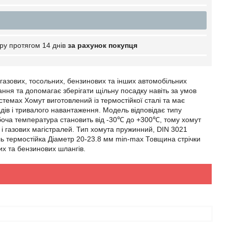
ру протягом 14 днів
за рахунок покупця
азових, тосольних, бензинових та інших автомобільних
ання та допомагає зберігати щільну посадку навіть за умов
стемах Хомут виготовлений із термостійкої сталі та має
дів і тривалого навантаження. Модель відповідає типу
обоча температура становить від -30℃ до +300℃, тому хомут
і газових магістралей. Тип хомута пружинний, DIN 3021
ь термостійка Діаметр 20-23.8 мм min-max Товщина стрічки
их та бензинових шлангів.