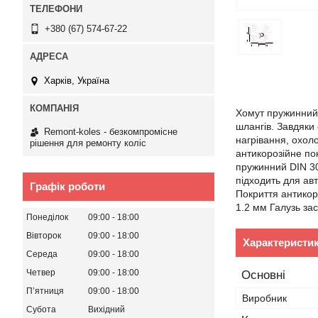
+380 (67) 574-67-22
Харків, Україна
Хомут пружинний 
шлангів. Завдяки 
Remont-koles - безкомпромісне
нагрівання, охоло
рішення для ремонту коліс
антикорозійне по
пружинний DIN 30
підходить для ав
Графік роботи
Покриття антикор
1.2 мм Галузь за
Понеділок
09:00
18:00
Вівторок
09:00
18:00
Характеристи
Середа
09:00
18:00
Четвер
09:00
18:00
Основні
Пʼятниця
09:00
18:00
Виробник
Субота
Вихідний