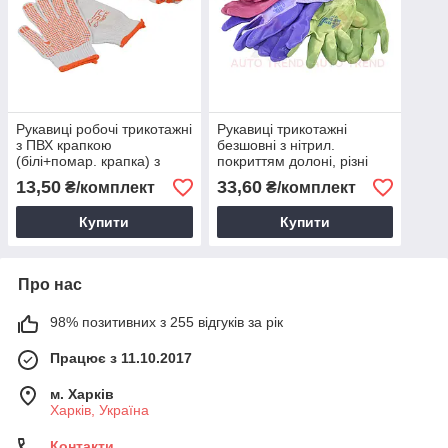
Рукавицi робочi трикотажні
Рукавицi трикотажні
з ПВХ крапкою
безшовні з нітрил.
(білі+помар. крапка) з
покриттям долоні, різні
написом ASR EXTREME,
кольори, 36-38г, тонкi
13,50
33,60
₴/комплект
₴/комплект
розмір 9, 52г
(розмір 8)
Купити
Купити
Про нас
98% позитивних з 255 відгуків за рік
Працює з 11.10.2017
м. Харків
Харків, Україна
Контакти