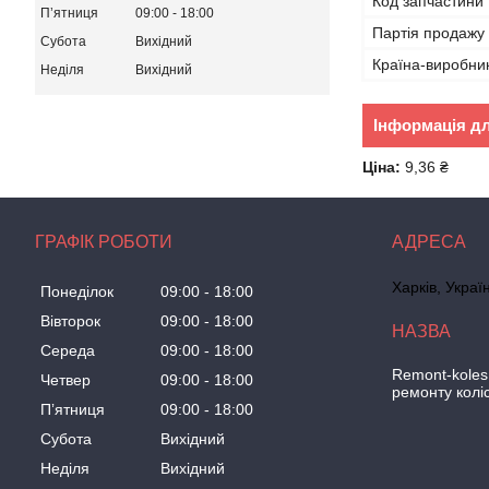
Код запчастини
Пʼятниця
09:00
18:00
Партія продажу
Субота
Вихідний
Країна-виробни
Неділя
Вихідний
Інформація д
Ціна:
9,36 ₴
ГРАФІК РОБОТИ
Харків, Украї
Понеділок
09:00
18:00
Вівторок
09:00
18:00
Середа
09:00
18:00
Remont-koles
Четвер
09:00
18:00
ремонту колі
Пʼятниця
09:00
18:00
Субота
Вихідний
Неділя
Вихідний