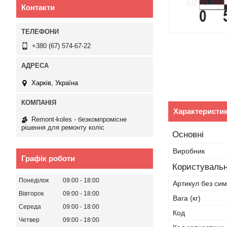
Контакти
+380 (67) 574-67-22
Харків, Україна
Характеристи
Remont-koles - безкомпромісне
рішення для ремонту коліс
Основні
Виробник
Графік роботи
Користувальн
Понеділок
09:00
18:00
Артикул без сим
Вівторок
09:00
18:00
Вага (кг)
Середа
09:00
18:00
Код
Четвер
09:00
18:00