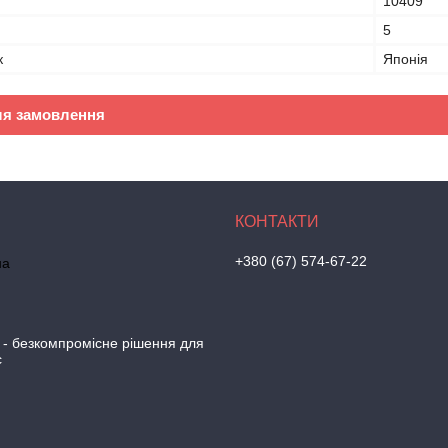
10409
5
к
Японія
ля замовлення
+380 (67) 574-67-22
на
 - безкомпромісне рішення для
с