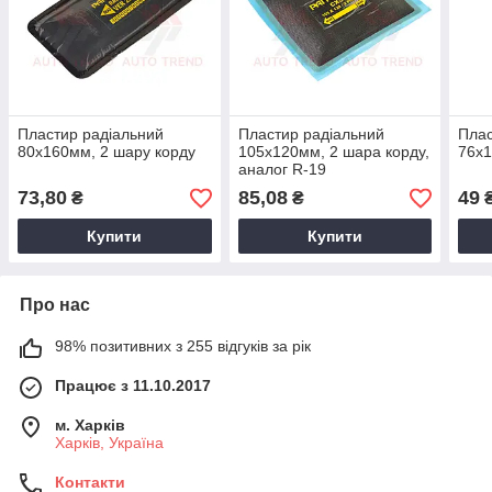
Пластир радiальний
Пластир радiальний
Плас
80х160мм, 2 шару корду
105х120мм, 2 шара корду,
76х1
аналог R-19
73,80
85,08
49
₴
₴
Купити
Купити
Про нас
98% позитивних з 255 відгуків за рік
Працює з 11.10.2017
м. Харків
Харків, Україна
Контакти