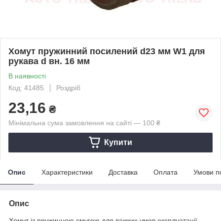
Хомут пружинний посилений d23 мм W1 для
рукава d вн. 16 мм
В наявності
Код: 41485
Роздріб
23,16
₴
Мінімальна сума замовлення на сайті — 100 ₴
Купити
Опис
Характеристики
Доставка
Оплата
Умови п
Опис
Хомут із пружинною смугою для важких умов експлуатації