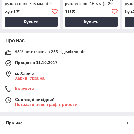
рукава d вн. 4-5 мм (d 9-
рукава d вн. 16 мм (d 20-
рука
10.7 мм)
23.8 мм)
22.6
3,60
10
5,6
₴
₴
Купити
Купити
Про нас
98% позитивних з 255 відгуків за рік
Працює з 11.10.2017
м. Харків
Харків, Україна
Контакти
Сьогодні вихідний
Показати весь графік роботи
Про нас