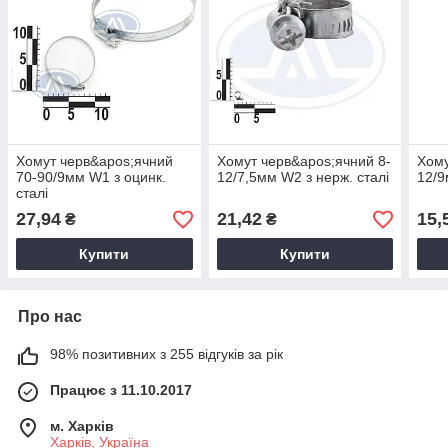
Хомут черв&apos;ячний
Хомут черв&apos;ячний 8-
Хому
70-90/9мм W1 з оцинк.
12/7,5мм W2 з нерж. сталі
12/9
сталі
27,94
21,42
15,
₴
₴
Купити
Купити
Про нас
98% позитивних з 255 відгуків за рік
Працює з 11.10.2017
м. Харків
Харків, Україна