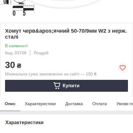
Хомут черв&apos;ячний 50-70/9мм W2 з нерж.
сталі
В наявності
Код: 03708
Роздріб
30
₴
Мінімальна сума замовлення на сайті — 100 ₴
Купити
Опис
Характеристики
Доставка
Оплата
Умови п
Характеристики