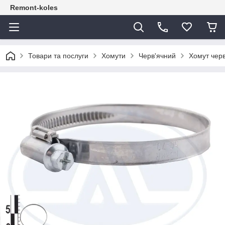
Remont-koles
Товари та послуги
Хомути
Черв'ячний
Хомут черв