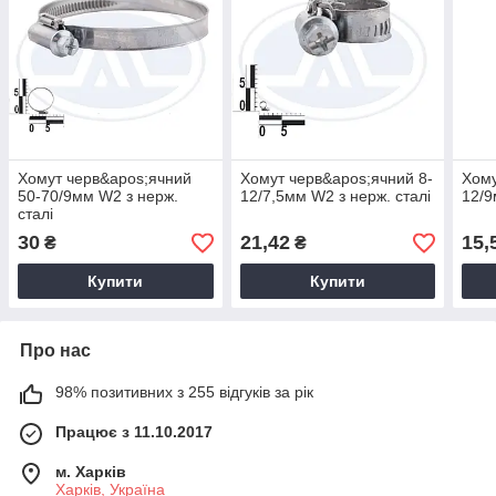
Хомут черв&apos;ячний
Хомут черв&apos;ячний 8-
Хому
50-70/9мм W2 з нерж.
12/7,5мм W2 з нерж. сталі
12/9
сталі
30
21,42
15,
₴
₴
Купити
Купити
Про нас
98% позитивних з 255 відгуків за рік
Працює з 11.10.2017
м. Харків
Харків, Україна