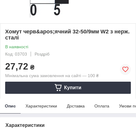
Хомут черв&apos;ячний 32-50/9мм W2 з нерж.
сталі
В наявності
Код: 03703
Роздріб
27,72
₴
Мінімальна сума замовлення на сайті — 100 ₴
Купити
Опис
Характеристики
Доставка
Оплата
Умови п
Характеристики