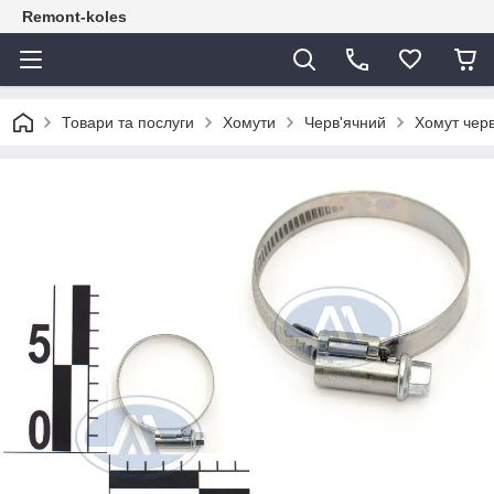
Remont-koles
Товари та послуги
Хомути
Черв'ячний
Хомут черв