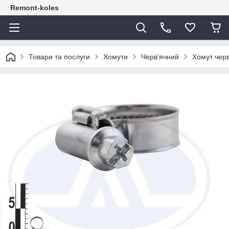
Remont-koles
Товари та послуги
Хомути
Черв'ячний
Хомут черв