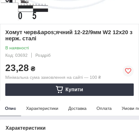
Хомут черв&apos;ячний 12-22/9мм W2 12х20 з
нерж. сталі
В наявності
Код: 03692
Роздріб
23,28
₴
Мінімальна сума замовлення на сайті — 100 ₴
Купити
Опис
Характеристики
Доставка
Оплата
Умови п
Характеристики