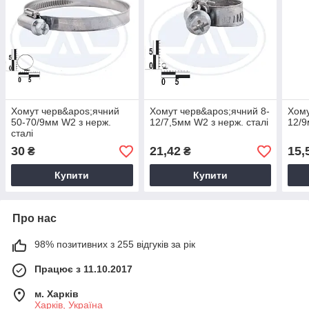
Хомут черв&apos;ячний
Хомут черв&apos;ячний 8-
Хому
50-70/9мм W2 з нерж.
12/7,5мм W2 з нерж. сталі
12/9
сталі
30
21,42
15,
₴
₴
Купити
Купити
Про нас
98% позитивних з 255 відгуків за рік
Працює з 11.10.2017
м. Харків
Харків, Україна