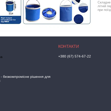
Складне 
літній п
при поїзд
+380 (67) 574-67-22
на
 - безкомпромісне рішення для
с