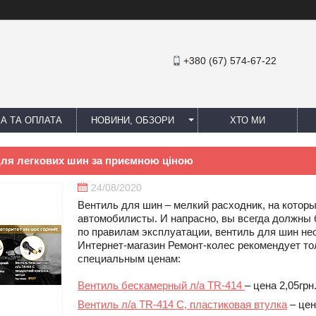
+380 (67) 574-67-22
А ТА ОПЛАТА
НОВИНИ, ОБЗОРИ
ХТО МИ
для легкових шин за приємною ціною
24/08/2020
Вентиль для шин – мелкий расходник, на котор
автомобилисты. И напрасно, вы всегда должны б
по правилам эксплуатации, вентиль для шин не
Интернет-магазин Ремонт-колес рекомендует то
специальным ценам:
Вентиль бескамерный л/а
TR
-414
– цена 2,05грн
Вентиль л/а
TR
-414
C
, пластиковая втулка
– цен