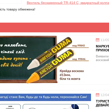
Вентиль бескамерный
TR
-414
C
, квадратный колп
кість товару обмежена!
11/0
МАРКУВ
ПРИХО
Виявили 
восковий
12/0
ТУРИСТ
ДЕВАЙС