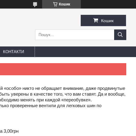
Кошик
Кошик
КОНТАКТИ
ый «особо» никто не обращает внимание, даже продвинутые
ыть уверены в качестве того, что вам ставят. Да и вообще,
обходимо менять при каждой «переобувке».
лько проверенные вентили для легковых шин по
.
а 3,00грн