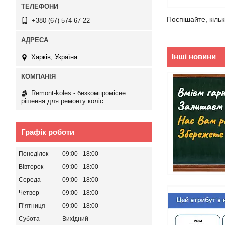
Поспішайте, кіль
+380 (67) 574-67-22
Інші новини
Харків, Україна
Remont-koles - безкомпромісне
рішення для ремонту коліс
Графік роботи
Понеділок
09:00
18:00
Вівторок
09:00
18:00
Середа
09:00
18:00
Четвер
09:00
18:00
Пʼятниця
09:00
18:00
Субота
Вихідний