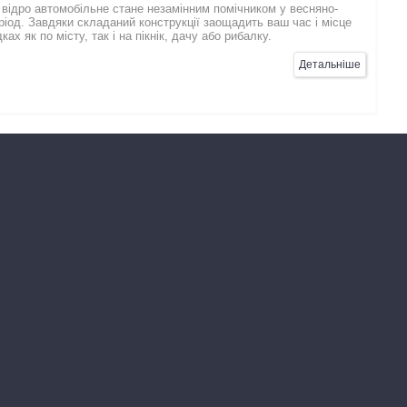
відро автомобільне стане незамінним помічником у весняно-
еріод. Завдяки складаний конструкції заощадить ваш час і місце
ках як по місту, так і на пікнік, дачу або рибалку.
Детальніше