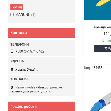
Бренд
MARUNI
1
Крейда ж
Контакти
111
В ная
К
+380 (67) 574-67-22
134455
Харків, Україна
Remont-koles - безкомпромісне
рішення для ремонту коліс
Графік роботи