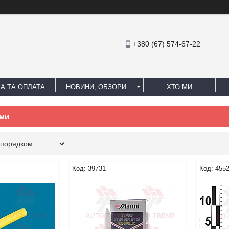
+380 (67) 574-67-22
А ТА ОПЛАТА
НОВИНИ, ОБЗОРИ
ХТО МИ
уми
39731
455