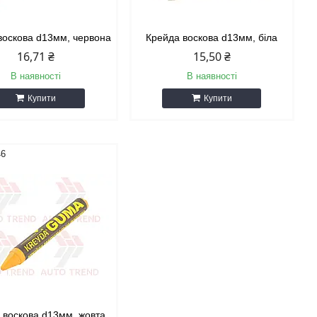
воскова d13мм, червона
Крейда воскова d13мм, біла
16,71 ₴
15,50 ₴
В наявності
В наявності
Купити
Купити
46
 воскова d13мм, жовта