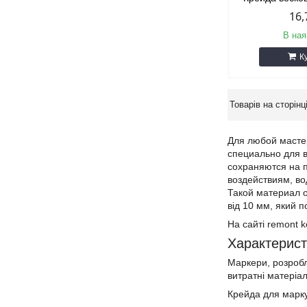
16,
В ная
К
Для любой масте
специально для 
сохраняются на 
воздействиям, во
Такой материал о
від 10 мм, який 
На сайті remont 
Характерист
Маркери, розробле
витратні матеріал
Крейда для марку