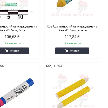
водостійка маркувальна
Крейда водостійка маркувальна
Sisa d17мм, біла
Sisa d17мм, жовта
106,68 ₴
117,84 ₴
В наявності
В наявності
Купити
Купити
454
118039