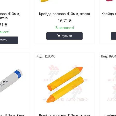
кова d13мм,
Крейда воскова d13мм, жовта
Крейда 
китна
16,71 ₴
71 ₴
В наявності
вності
Купити
упити
118040
998
ва d13мм, біла
Крейда воскова d13мм, жовта
Крейда