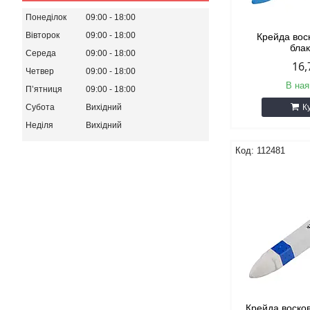
Понеділок
09:00
18:00
Вівторок
09:00
18:00
Крейда вос
бла
Середа
09:00
18:00
16,
Четвер
09:00
18:00
В ная
Пʼятниця
09:00
18:00
Субота
Вихідний
К
Неділя
Вихідний
112481
Крейда воско