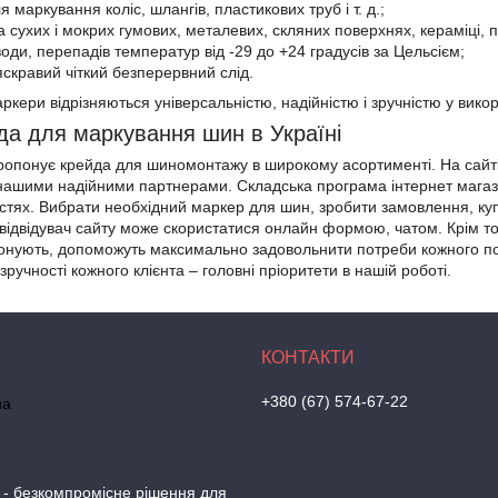
я маркування коліс, шлангів, пластикових труб і т. д.;
сухих і мокрих гумових, металевих, скляних поверхнях, кераміці, по
ї води, перепадів температур від -29 до +24 градусів за Цельсієм;
скравий чіткий безперервний слід.
кери відрізняються універсальністю, надійністю і зручністю у викор
да для маркування шин в Україні
опонує крейда для шиномонтажу в широкому асортименті. На сайті r
є нашими надійними партнерами. Складська програма інтернет магази
остях. Вибрати необхідний маркер для шин, зробити замовлення, ку
 відвідувач сайту може скористатися онлайн формою, чатом. Крім т
нують, допоможуть максимально задовольнити потреби кожного пок
 зручності кожного клієнта – головні пріоритети в нашій роботі.
+380 (67) 574-67-22
на
 - безкомпромісне рішення для