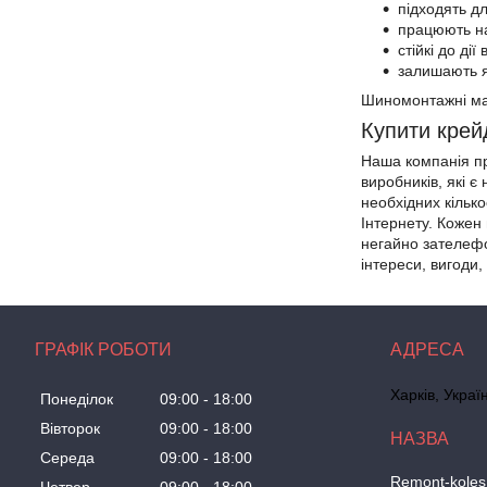
підходять дл
працюють на 
стійкі до ді
залишають я
Шиномонтажні мар
Купити крей
Наша компанія пр
виробників, які 
необхідних кільк
Інтернету. Кожен
негайно зателефо
інтереси, вигоди,
ГРАФІК РОБОТИ
Харків, Украї
Понеділок
09:00
18:00
Вівторок
09:00
18:00
Середа
09:00
18:00
Remont-koles