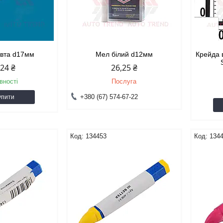
овта d17мм
Мел білий d12мм
Крейда 
,24 ₴
26,25 ₴
вності
Послуга
+380 (67) 574-67-22
упити
134453
134