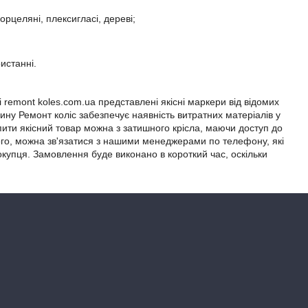
рцеляні, плексигласі, дереві;
истанні.
emont koles.com.ua представлені якісні маркери від відомих
ну Ремонт коліс забезпечує наявність витратних матеріалів у
пити якісний товар можна з затишного крісла, маючи доступ до
ого, можна зв'язатися з нашими менеджерами по телефону, які
упця. Замовлення буде виконано в короткий час, оскільки