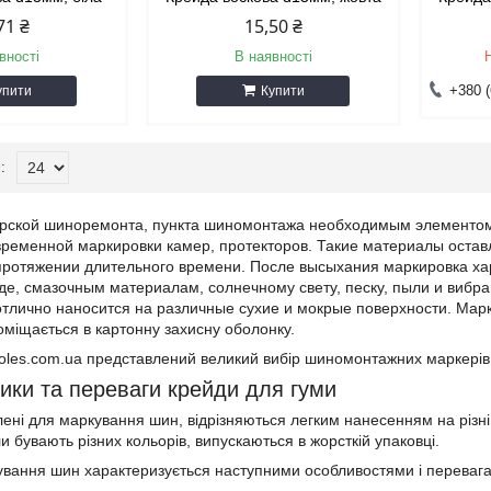
71 ₴
15,50 ₴
вності
В наявності
+380 (
упити
Купити
рской шиноремонта, пункта шиномонтажа необходимым элементом 
временной маркировки камер, протекторов. Такие материалы остав
протяжении длительного времени. После высыхания маркировка х
де, смазочным материалам, солнечному свету, песку, пыли и вибр
тлично наносится на различные сухие и мокрые поверхности. Марк
поміщається в картонну захисну оболонку.
koles.com.ua представлений великий вибір шиномонтажних маркерів
ики та переваги крейди для гуми
ні для маркування шин, відрізняються легким нанесенням на різні п
и бувають різних кольорів, випускаються в жорсткій упаковці.
вання шин характеризується наступними особливостями і переваг