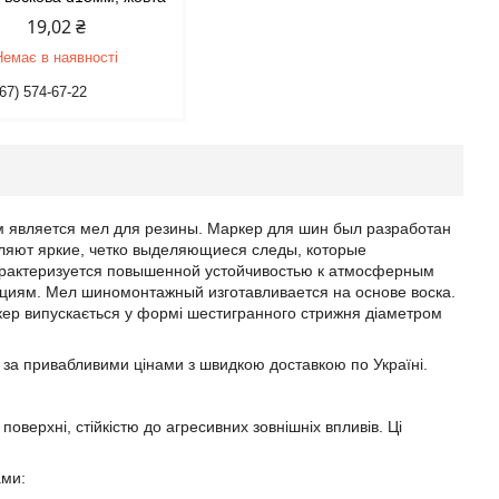
19,02 ₴
Немає в наявності
67) 574-67-22
является мел для резины. Маркер для шин был разработан
ляют яркие, четко выделяющиеся следы, которые
арактеризуется повышенной устойчивостью к атмосферным
ациям. Мел шиномонтажный изготавливается на основе воска.
ер випускається у формі шестигранного стрижня діаметром
 за привабливими цінами з швидкою доставкою по Україні.
оверхні, стійкістю до агресивних зовнішніх впливів. Ці
ами: